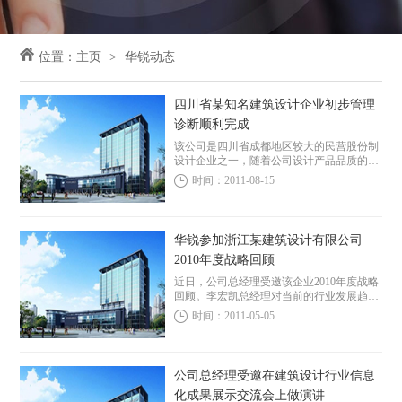
位置：
主页
华锐动态
四川省某知名建筑设计企业初步管理
诊断顺利完成
该公司是四川省成都地区较大的民营股份制
设计企业之一，随着公司设计产品品质的不
断提升，目前已成为四川地区的知名设计企
时间：2011-08-15
业，在业界享有较高声誉。公司目前项目比
较饱满，总体经营状况较好。但公司领导人
也意识到公...
华锐参加浙江某建筑设计有限公司
2010年度战略回顾
近日，公司总经理受邀该企业2010年度战略
回顾。李宏凯总经理对当前的行业发展趋势
进行了总结和分析，在对该企业2010年度取
时间：2011-05-05
得的成绩表示肯定的同时，对公司未来在技
术战略、人才战略上、品牌建设和业务拓展
等...
公司总经理受邀在建筑设计行业信息
化成果展示交流会上做演讲