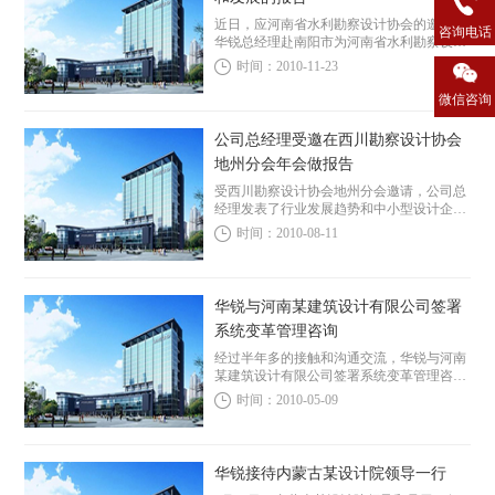
近日，应河南省水利勘察设计协会的邀请，
咨询电话
华锐总经理赴南阳市为河南省水利勘察设计
行业的设计院院长作了《水利设计院的挑战
时间：2010-11-23
和发展》的报告，对水利设计院面临的挑战
和机会进行了分析，并对水利设计单...
微信咨询
公司总经理受邀在西川勘察设计协会
地州分会年会做报告
受西川勘察设计协会地州分会邀请，公司总
经理发表了行业发展趋势和中小型设计企业
战略变革和管理提升的演讲。演讲后李宏凯
时间：2010-08-11
总经理与几家设计院的院长进行了深入的交
流。本次年会共有来自四川各地州80余位院
长（总经...
华锐与河南某建筑设计有限公司签署
系统变革管理咨询
经过半年多的接触和沟通交流，华锐与河南
某建筑设计有限公司签署系统变革管理咨询
项目，本项目内容涉及公司发展战略规划；
时间：2010-05-09
完善公司治理机制；提出历史遗留问题解决
思路；企业文化建设；股权管理的系统制
度，完善产权...
华锐接待内蒙古某设计院领导一行