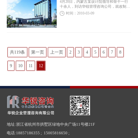
4月20日，内蒙古某设计院领导和骨干一行
十余人，到访华锐管理咨询公司，就改制及
改制后的企业发展、管理变革等问题，与华
时间：2010-03-09
锐进行了交流。 李宏凯总经理介绍了业内改
制的情况与特点，列举了改制的经验教训，
有...
共119条
第一页
上一页
2
3
4
5
6
7
8
9
10
11
12
地址:浙江省杭州市拱墅区绿地中央广场11号楼21F
电话:
18857186355 ; 15005816650 ;