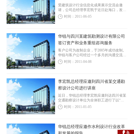
受建筑设计行业信息化成果展示交流会邀
请，公司总经理李宏凯于近日赴海口，发表
了行业发展趋势和企业管理变革的演讲。本
时间：2011-06-05
次论坛共有来自各地专家、院长150余人，
李总的报告获得了与会人士的高度...
华锐与四川某建筑勘测设计有限公司
签订资产和业务重组咨询服务
客户公司为改制企业，于2005年成功改制。
华锐与客户公司经过一个多月的沟通交流，
提出了资产和经营分离的基本思路，得到了
时间：2011-04-08
客户公司的充分认同。本服务咨询主要由公
司分立、母子公司架构、股权架构、股权激
励等四...
李宏凯总经理应邀到四川省某交通勘
察设计公司进行讲座
近日，华锐总经理李宏凯应邀到达四川省某
交通勘察设计单位为全体职工进行了以“勘
察设计单位经营管理和可持续发展”为主题
时间：2011-01-05
的讲座。本设计单位在去年用了很短的时间
进行了改制，目前单位领导正在对企业的进
一步发展和...
华锐总经理应邀作水利设计行业改革
和发展的报告