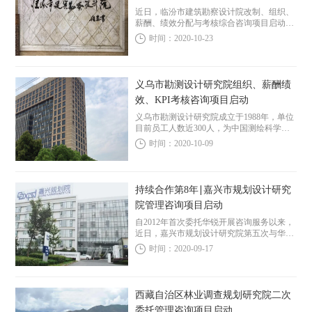
近日，临汾市建筑勘察设计院改制、组织、
薪酬、绩效分配与考核综合咨询项目启动。
临汾市建筑勘察设计院创建于上世纪50年
时间：2020-10-23
代，为建筑专业建筑专业甲级设计资质单
位。全院现有员工100余人。
义乌市勘测设计研究院组织、薪酬绩
效、KPI考核咨询项目启动
义乌市勘测设计研究院成立于1988年，单位
目前员工人数近300人，为中国测绘科学研
究院硕士博士生实习基地，2011年10月成立
时间：2020-10-09
了院士专家工作站，2013年增挂义乌市地理
信息中心。义乌市勘测设计研究院业...
持续合作第8年∣嘉兴市规划设计研究
院管理咨询项目启动
自2012年首次委托华锐开展咨询服务以来，
近日，嘉兴市规划设计研究院第五次与华锐
开展合作，委托华锐咨询为其提供管理咨询
时间：2020-09-17
服务。这已是华锐咨询与嘉兴院合作的第8
年。 自2012年与华锐咨询开展合作以来...
西藏自治区林业调查规划研究院二次
委托管理咨询项目启动