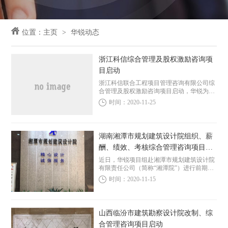
位置：
主页
华锐动态
浙江科信综合管理及股权激励咨询项
目启动
浙江科信联合工程项目管理咨询有限公司综
合管理及股权激励咨询项目启动，华锐为浙
江科信提供组织体系完善、事业部管理机
时间：2020-11-25
制、岗位晋升通路机制设计、薪酬绩效体系
优化、岗位绩效考核体系设计等在内的综合
管理咨询及股...
湖南湘潭市规划建筑设计院组织、薪
酬、绩效、考核综合管理咨询项目启
动
近日，华锐项目组赴湘潭市规划建筑设计院
有限责任公司（简称“湘潭院”）进行前期调
研，湘潭院综合管理咨询项目启动。本次咨
时间：2020-11-15
询服务内容主要包括组织、院所经济责任
制、岗位晋升与等级评定、薪酬与绩效分
配、岗位KP...
山西临汾市建筑勘察设计院改制、综
合管理咨询项目启动