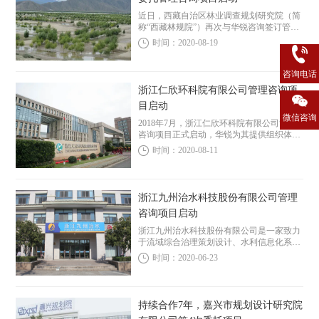
近日，西藏自治区林业调查规划研究院（简
称“西藏林规院”）再次与华锐咨询签订管理
咨询服务合同，委托华锐为其进行薪酬及绩
时间：2020-08-19
效分配、考核体系等的深化及完善。西藏林
规院上次委托时间为2015年。
咨询电话
浙江仁欣环科院有限公司管理咨询项
目启动
微信咨询
2018年7月，浙江仁欣环科院有限公司管理
咨询项目正式启动，华锐为其提供组织体系
完善、生产业务部门管理、生产项目管理、
时间：2020-08-11
薪酬绩效体系优化、岗位绩效考核体系设
计、岗位晋升通路建设、目标管理与日常工
作推进机...
浙江九州治水科技股份有限公司管理
咨询项目启动
浙江九州治水科技股份有限公司是一家致力
于流域综合治理策划设计、水利信息化系统
集成和水利行业标准化管理的综合型国家高
时间：2020-06-23
新技术企业。公司前身为衢州市水利水电勘
测设计院，成立于1985年，2004年改制后更
名...
持续合作7年，嘉兴市规划设计研究院