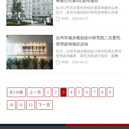
有限公司第4次委托项目
自2012年首次委托华锐开展咨询服务以来，
近日，嘉兴市规划设计研究院有限公司第四
次与华锐开展合作，委托华锐为其进行下属
时间：2020-04-25
三家业务院的经济责任分配制、专业技术序
列及项目管理序列岗位晋升及等级评定办
法、专业...
台州市城乡规划设计研究院二次委托
管理咨询项目启动
近日，台州市城乡规划设计研究院再次委托
管理咨询服务，委托为院进行组织、薪酬、
考核等管理制度的深化与完善。 台州市城乡
时间：2020-04-15
规划设计研究院曾于2013年委托为其提供战
略规划、组织体系、薪酬管理、绩效考
核、...
共119条
上一页
1
2
3
4
5
6
7
8
9
10
11
12
下一页