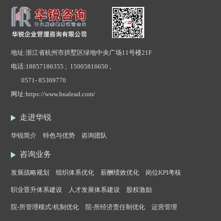
地址:浙江省杭州市拱墅区绿地中央广场11号楼21F
电话:
18857186355 ; 15005816650 ;
0571- 85369770
网址:
https://www.hualead.com/
走进华锐
华锐简介
特色与优势
咨询团队
咨询业务
发展战略规划
组织体系优化
薪酬绩效优化
岗位KPI考核
职业晋升体系建设
人才发展体系建设
股权激励
院-所管理模式/机制优化
院-所经济责任制优化
运营管理