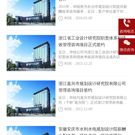
2011年，华锐曾为长治市规划设计院提供薪
酬改革咨询服务，近日，客户单位基于对华
锐专业能力和咨询效果的认可，再次委托华
时间：2016-01-09
锐为其提供管理咨询服务，项目于七月底正
式启动。 本次管理咨询项目的主要工作内容
包括...
咨询电话
浙江省工业设计研究院职责体系和绩
效管理咨询项目正式签约
微信咨询
近日，华锐公司与浙江省工业设计研究院就
职责体系和绩效考核咨询项目达成共识，项
目正式签约。 浙江省工业设计研究院（以下
时间：2015-12-25
简称工业院）创建于1958年，系省级国有设
计类事业单位，主营工业与民用建筑工程设
计及...
浙江嘉兴市规划设计研究院有限公司
管理咨询项目签约
近日，华锐与嘉兴市规划设计研究院有限公
司（下称“嘉兴院“）正式签订管理咨询服务
合同。华锐将在4个月的时间内，为嘉兴院
时间：2015-12-09
提供“院所二级管理模式完善”、“组织体
系”、“运营管理制度建立和完善”、“薪酬优
化”...
安徽安庆市水利水电规划设计院薪酬