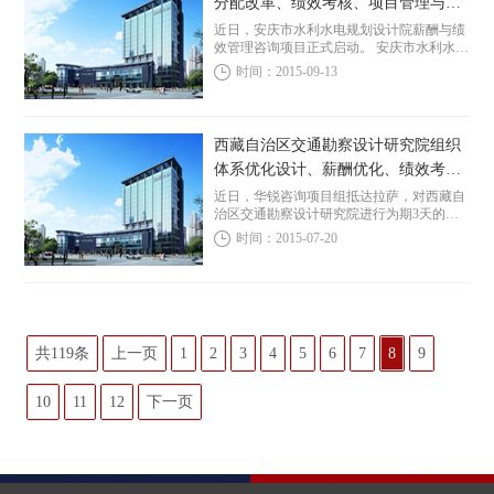
分配改革、绩效考核、项目管理与考
核咨询项目启动
近日，安庆市水利水电规划设计院薪酬与绩
效管理咨询项目正式启动。 安庆市水利水电
规划设计院成立于1956年，是当地唯一一家
时间：2015-09-13
水利乙级设计单位，现持有水利全行业设
计、水利水电工程和市政建筑工程咨询、建
设项目...
西藏自治区交通勘察设计研究院组织
体系优化设计、薪酬优化、绩效考
核、项目管理与考核优化项目启动
近日，华锐咨询项目组抵达拉萨，对西藏自
治区交通勘察设计研究院进行为期3天的访
谈与调研，该院综合管理咨询项目正式启
时间：2015-07-20
动。 西藏院组建于1963年，经过近40年的发
展，为集公路、桥梁、隧道、勘察设计及工
程咨...
共119条
上一页
1
2
3
4
5
6
7
8
9
10
11
12
下一页