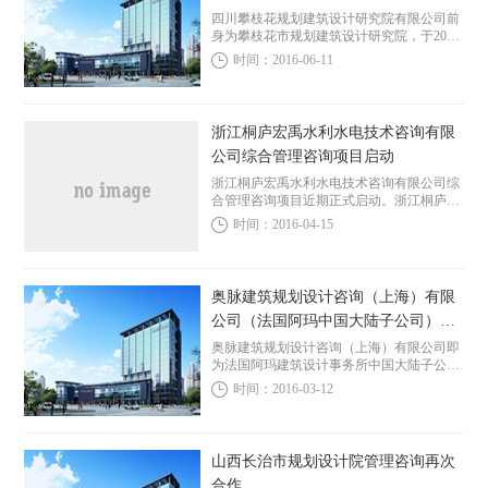
四川攀枝花规划建筑设计研究院有限公司前
身为攀枝花市规划建筑设计研究院，于2009
年改制成为民营设计公司。公司目前有员工
时间：2016-06-11
170多人，有建筑分院、规划分院和市政分
院，是建设部批准的第一批甲级城市规划设
计单...
浙江桐庐宏禹水利水电技术咨询有限
公司综合管理咨询项目启动
浙江桐庐宏禹水利水电技术咨询有限公司综
合管理咨询项目近期正式启动。浙江桐庐宏
禹水利水电技术咨询有限公司成立于2005
时间：2016-04-15
年，公司成立以来，业务范围逐步实现综合
化，涵盖水保、设计、水资源、环保、咨询
等水利水...
奥脉建筑规划设计咨询（上海）有限
公司（法国阿玛中国大陆子公司）管
理咨询项目启动
奥脉建筑规划设计咨询（上海）有限公司即
为法国阿玛建筑设计事务所中国大陆子公
司。法国AMA建筑设计事务所成立于上世
时间：2016-03-12
纪七十年代，是一家以建筑、城市规划设计
为主营业务的综合型设计公司。公司服务范
围涉及城市发...
山西长治市规划设计院管理咨询再次
合作