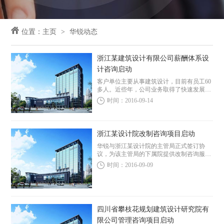
位置：
主页
华锐动态
浙江某建筑设计有限公司薪酬体系设
计咨询启动
客户单位主要从事建筑设计，目前有员工60
多人。近些年，公司业务取得了快速发展。
随着单位的发展，薪酬激励体系的完善也成
时间：2016-09-14
为了公司领导重点关注的工作，基于华锐在
勘察设计行业的知名度和服务的专业性，公
司领导选...
浙江某设计院改制咨询项目启动
华锐与浙江某设计院的主管局正式签订协
议，为该主管局的下属院提供改制咨询服
务。近日，该咨询项目已经正式启动。
时间：2016-09-09
四川省攀枝花规划建筑设计研究院有
限公司管理咨询项目启动